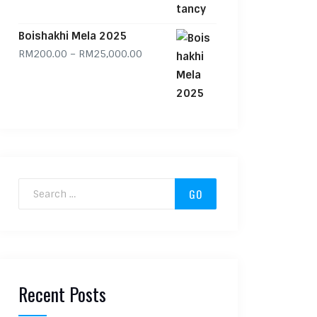
Boishakhi Mela 2025
Price range: RM200.00 through RM
RM
200.00
–
RM
25,000.00
Search for:
Recent Posts