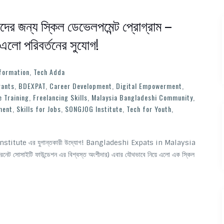
িদের জন্য স্কিল ডেভেলপমেন্ট প্রোগ্রাম –
লো পরিবর্তনের সুযোগ!
formation
,
Tech Adda
rants
,
BDEXPAT
,
Career Development
,
Digital Empowerment
,
e Training
,
Freelancing Skills
,
Malaysia Bangladeshi Community
,
ment
,
Skills for Jobs
,
SONGJOG Institute
,
Tech for Youth
,
G Institute এর যুগান্তকারী উদ্যোগ! Bangladeshi Expats in Malaysia
োসাইটি ফাউন্ডেশন এর বিশ্বস্ত অংশীদার) এবার যৌথভাবে নিয়ে এলো এক স্কিল