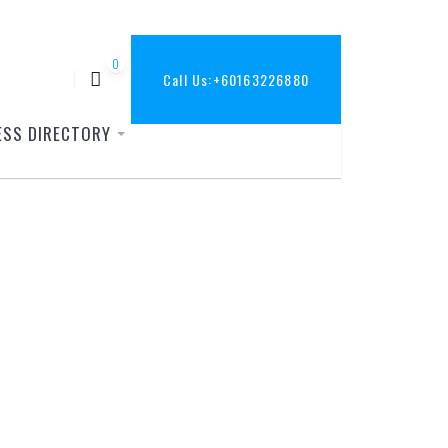
0
Call Us:
+60163226880
ESS DIRECTORY