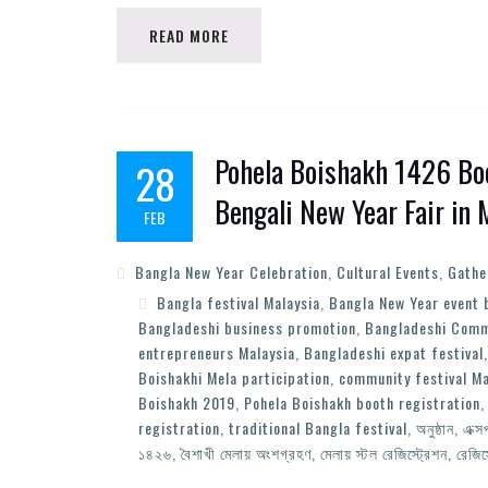
READ MORE
Pohela Boishakh 1426 Boo
28
Bengali New Year Fair in 
FEB
Bangla New Year Celebration
,
Cultural Events
,
Gathe
Bangla festival Malaysia
,
Bangla New Year event 
Bangladeshi business promotion
,
Bangladeshi Comm
entrepreneurs Malaysia
,
Bangladeshi expat festival
Boishakhi Mela participation
,
community festival Ma
Boishakh 2019
,
Pohela Boishakh booth registration
registration
,
traditional Bangla festival
,
অনুষ্ঠান
,
এক্স
১৪২৬
,
বৈশাখী মেলায় অংশগ্রহণ
,
মেলায় স্টল রেজিস্ট্রেশন
,
রেজিস