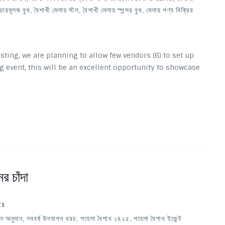
রচারমূলক বুথ
,
বৈশাখী মেলায় স্টল
,
বৈশাখী মেলায় স্পন্সর বুথ
,
মেলায় পণ্য বিক্রির
ting, we are planning to allow few vendors (6) to set up
g event, this will be an excellent opportunity to showcase
র চাঁদা
ts
পন অনুদান
,
নববর্ষ উদযাপন খরচ
,
পহেলা বৈশাখ ১৪২৫
,
পহেলা বৈশাখ ইভেন্ট