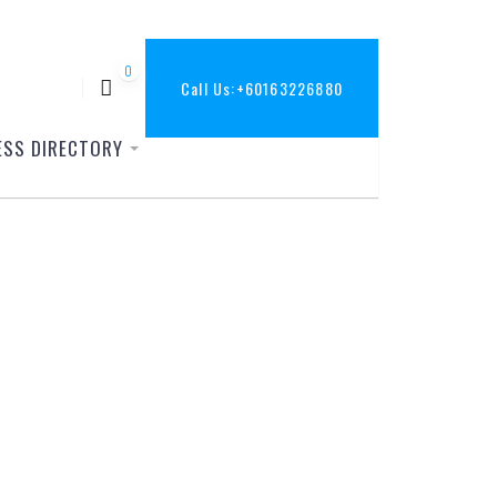
0
Call Us:
+60163226880
ESS DIRECTORY