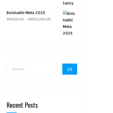
Boishakhi Mela 2025
Price range: RM200.00 through RM
RM
200.00
–
RM
25,000.00
Search for:
Recent Posts