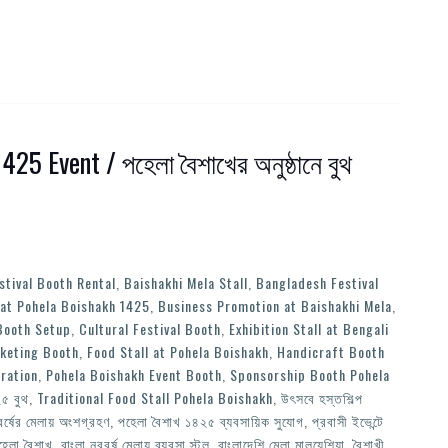
25 Event / পহেলা বৈশাখের অনুষ্ঠানে বুথ
stival Booth Rental
,
Baishakhi Mela Stall
,
Bangladesh Festival
at Pohela Boishakh 1425
,
Business Promotion at Baishakhi Mela
,
Booth Setup
,
Cultural Festival Booth
,
Exhibition Stall at Bengali
rketing Booth
,
Food Stall at Pohela Boishakh
,
Handicraft Booth
ration
,
Pohela Boishakh Event Booth
,
Sponsorship Booth Pohela
৫ বুথ
,
Traditional Food Stall Pohela Boishakh
,
উৎসবে হস্তশিল্প
র্ষের মেলায় অংশগ্রহণ
,
পহেলা বৈশাখ ১৪২৫ ব্যবসায়িক সুযোগ
,
প্রবাসী ইভেন্টে
পহেলা বৈশাখ
,
বাংলা নববর্ষ মেলায় ব্যবসা স্টল
,
বাংলাদেশি মেলা মালয়েশিয়া
,
বৈশাখী