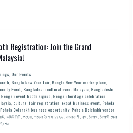
th Registration: Join the Grand
Malaysia!
rings
,
Our Events
booth
,
Bangla New Year fair
,
Bangla New Year marketplace
,
unity Event
,
Bangladeshi cultural event Malaysia
,
Bangladeshi
,
Bengali event booth signup
,
Bengali heritage celebration
,
laysia
,
cultural fair registration
,
expat business event
,
Pohela
,
Pohela Boishakh business opportunity
,
Pohela Boishakh vendor
পাট
,
কমিউনিটি
,
পহেলা
,
পহেলা বৈশাখ ১৪২৬
,
বাংলাদেশী
,
বুথ
,
বৈশাখ
,
বৈশাখী মেলা
্ট্রেশন