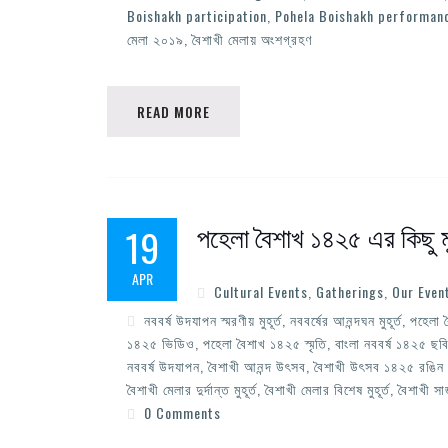
Boishakh participation
,
Pohela Boishakh performan
মেলা ২০১৯
,
বৈশাখী মেলায় অংশগ্রহণ
READ MORE
পহেলা বৈশাখ ১৪২৫ এর কিছু মুহ
19
APR
Cultural Events
,
Gatherings
,
Our Even
নববর্ষ উদযাপন স্মরণীয় মুহূর্ত
,
নববর্ষের আনন্দঘন মুহূর্ত
,
পহেলা 
১৪২৫ ভিডিও
,
পহেলা বৈশাখ ১৪২৫ স্মৃতি
,
বাংলা নববর্ষ ১৪২৫ ছব
নববর্ষ উদযাপন
,
বৈশাখী আনন্দ উৎসব
,
বৈশাখী উৎসব ১৪২৫ রঙিন মু
বৈশাখী মেলার দুর্দান্ত মুহূর্ত
,
বৈশাখী মেলার বিশেষ মুহূর্ত
,
বৈশাখী স
0 Comments