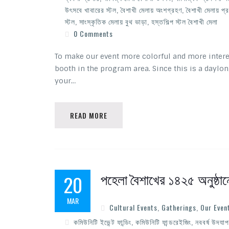
উৎসবে খাবারের স্টল
,
বৈশাখী মেলায় অংশগ্রহণ
,
বৈশাখী মেলায় প্
স্টল
,
সাংস্কৃতিক মেলায় বুথ ভাড়া
,
হস্তশিল্প স্টল বৈশাখী মেলা
0 Comments
To make our event more colorful and more interes
booth in the program area. Since this is a daylon
your…
READ MORE
পহেলা বৈশাখের ১৪২৫ অনুষ্ঠানে
20
MAR
Cultural Events
,
Gatherings
,
Our Even
কমিউনিটি ইভেন্ট ফান্ডিং
,
কমিউনিটি ফান্ডরেইজিং
,
নববর্ষ উদযা