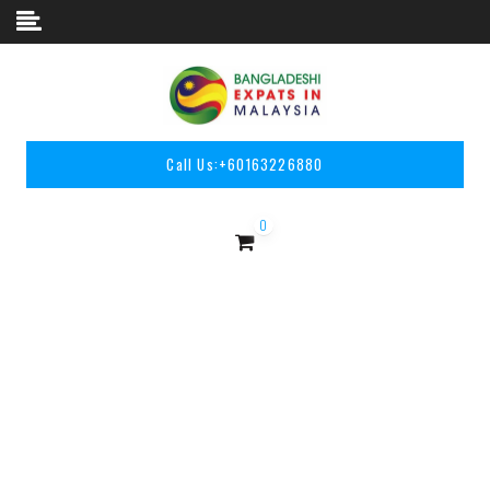
Skip to content
Call Us:
+60163226880
0