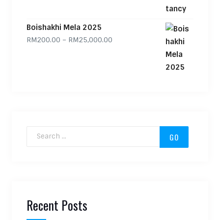
Boishakhi Mela 2025
Price range: RM200.00 through
RM
200.00
–
RM
25,000.00
Search for:
Recent Posts