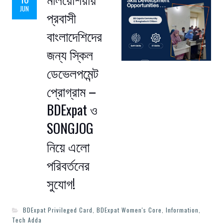
JUN
প্রবাসী
বাংলাদেশিদের
জন্য স্কিল
ডেভেলপমেন্ট
প্রোগ্রাম –
BDExpat ও
SONGJOG
নিয়ে এলো
পরিবর্তনের
সুযোগ!
BDExpat Privileged Card
,
BDExpat Women's Core
,
Information
,
Tech Adda