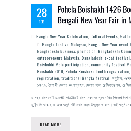
Pohela Boishakh 1426 Boo
28
Bengali New Year Fair in 
FEB
Bangla New Year Celebration
,
Cultural Events
,
Gathe
Bangla festival Malaysia
,
Bangla New Year event 
Bangladeshi business promotion
,
Bangladeshi Comm
entrepreneurs Malaysia
,
Bangladeshi expat festival
Boishakhi Mela participation
,
community festival Ma
Boishakh 2019
,
Pohela Boishakh booth registration
registration
,
traditional Bangla festival
,
অনুষ্ঠান
,
এক্স
১৪২৬
,
বৈশাখী মেলায় অংশগ্রহণ
,
মেলায় স্টল রেজিস্ট্রেশন
,
রেজিস
এ বছর বাংলাদেশী এক্সপাট কমিউনিটি বাংলা নববর্ষের প্রথম দিন (পহেলা বৈশ
এন্ট্রি ফি থাকছে না এবং অনুষ্ঠানটি সবার জন্য উম্মুক্ত থাকবে। এই অনুষ্ঠ
READ MORE