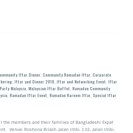
ommunity Iftar Dinner
,
Community Ramadan Iftar
,
Corporate
thering
,
Iftar and Dinner 2018
,
Iftar and Networking Event
,
Iftar
 Party Malaysia
,
Malaysian Iftar Buffet
,
Ramadan Community
ysia
,
Ramadan Iftar Event
,
Ramadan Kareem Iftar
,
Special Iftar
all the members and their families of Bangladeshi Expat
ent. Venue: Roshona Bilash Jalan Imbi. 132, Jalan Imbi,