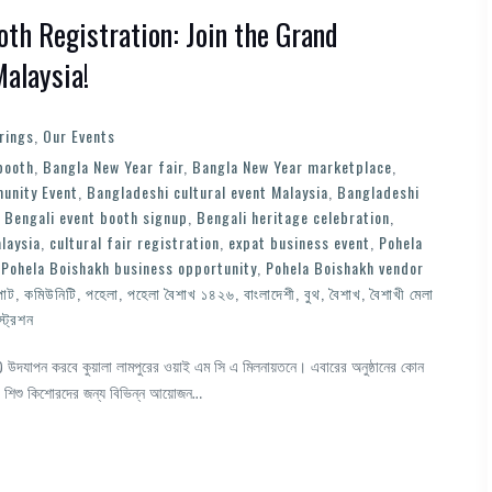
th Registration: Join the Grand
Malaysia!
rings
,
Our Events
booth
,
Bangla New Year fair
,
Bangla New Year marketplace
,
unity Event
,
Bangladeshi cultural event Malaysia
,
Bangladeshi
,
Bengali event booth signup
,
Bengali heritage celebration
,
laysia
,
cultural fair registration
,
expat business event
,
Pohela
,
Pohela Boishakh business opportunity
,
Pohela Boishakh vendor
পাট
,
কমিউনিটি
,
পহেলা
,
পহেলা বৈশাখ ১৪২৬
,
বাংলাদেশী
,
বুথ
,
বৈশাখ
,
বৈশাখী মেলা
্ট্রেশন
াখ) উদযাপন করবে কুয়ালা লামপুরের ওয়াই এম সি এ মিলনায়তনে। এবারের অনুষ্ঠানের কোন
ানের শিশু কিশোরদের জন্য বিভিন্ন আয়োজন…