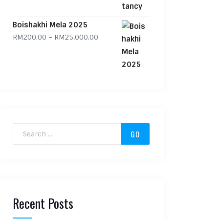
Boishakhi Mela 2025
Price range: RM200.00 through RM
RM
200.00
–
RM
25,000.00
Search for:
Recent Posts