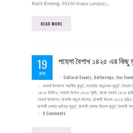
Bukit Bintang, 55100 Kuala Lumpur,…
READ MORE
পহেলা বৈশাখ ১৪২৫ এর কিছু মুহ
19
APR
Cultural Events
,
Gatherings
,
Our Even
নববর্ষ উদযাপন স্মরণীয় মুহূর্ত
,
নববর্ষের আনন্দঘন মুহূর্ত
,
পহেলা 
১৪২৫ ভিডিও
,
পহেলা বৈশাখ ১৪২৫ স্মৃতি
,
বাংলা নববর্ষ ১৪২৫ ছব
নববর্ষ উদযাপন
,
বৈশাখী আনন্দ উৎসব
,
বৈশাখী উৎসব ১৪২৫ রঙিন মু
বৈশাখী মেলার দুর্দান্ত মুহূর্ত
,
বৈশাখী মেলার বিশেষ মুহূর্ত
,
বৈশাখী স
0 Comments