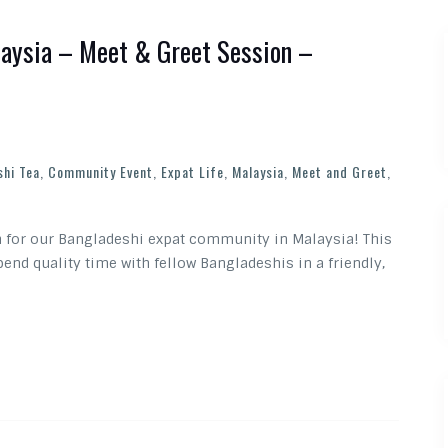
laysia – Meet & Greet Session –
hi Tea
,
Community Event
,
Expat Life
,
Malaysia
,
Meet and Greet
,
n for our Bangladeshi expat community in Malaysia! This
pend quality time with fellow Bangladeshis in a friendly,