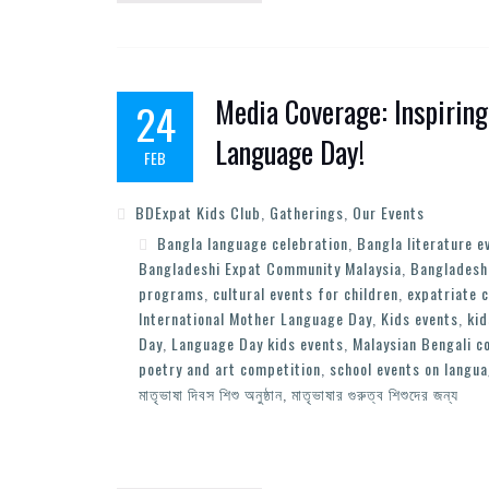
Media Coverage: Inspiring
24
Language Day!
FEB
BDExpat Kids Club
,
Gatherings
,
Our Events
Bangla language celebration
,
Bangla literature e
Bangladeshi Expat Community Malaysia
,
Bangladeshi
programs
,
cultural events for children
,
expatriate 
International Mother Language Day
,
Kids events
,
ki
Day
,
Language Day kids events
,
Malaysian Bengali 
poetry and art competition
,
school events on langu
মাতৃভাষা দিবস শিশু অনুষ্ঠান
,
মাতৃভাষার গুরুত্ব শিশুদের জন্য