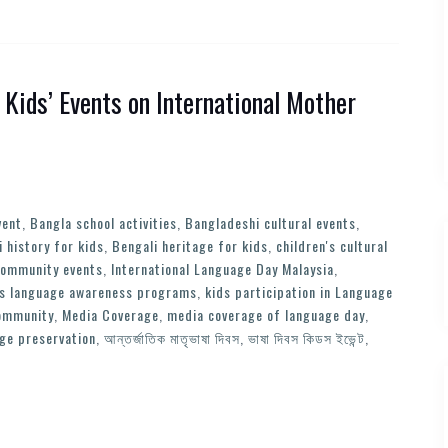
 Kids’ Events on International Mother
vent
,
Bangla school activities
,
Bangladeshi cultural events
,
 history for kids
,
Bengali heritage for kids
,
children's cultural
community events
,
International Language Day Malaysia
,
ds language awareness programs
,
kids participation in Language
community
,
Media Coverage
,
media coverage of language day
,
age preservation
,
আন্তর্জাতিক মাতৃভাষা দিবস
,
ভাষা দিবস কিডস ইভেন্ট
,