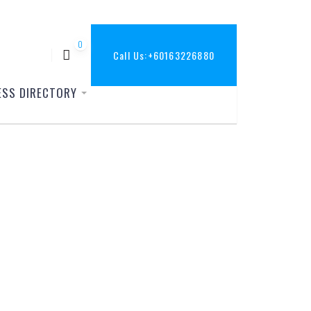
0
Call Us:
+60163226880
ESS DIRECTORY