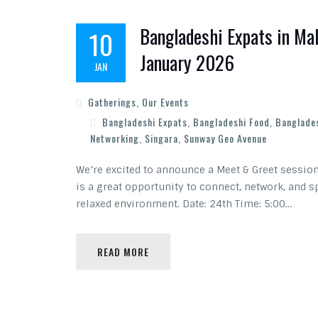
Bangladeshi Expats in Ma
10
January 2026
JAN
Gatherings
,
Our Events
Bangladeshi Expats
,
Bangladeshi Food
,
Banglades
Networking
,
Singara
,
Sunway Geo Avenue
We’re excited to announce a Meet & Greet sessio
is a great opportunity to connect, network, and s
relaxed environment. Date: 24th Time: 5:00…
READ MORE