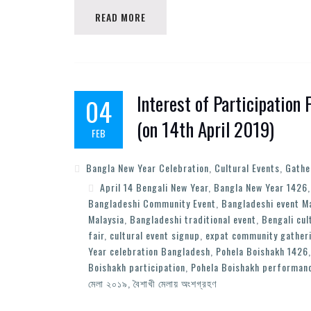
READ MORE
Interest of Participation
04
(on 14th April 2019)
FEB
Bangla New Year Celebration
,
Cultural Events
,
Gathe
April 14 Bengali New Year
,
Bangla New Year 1426
Bangladeshi Community Event
,
Bangladeshi event M
Malaysia
,
Bangladeshi traditional event
,
Bengali cul
fair
,
cultural event signup
,
expat community gather
Year celebration Bangladesh
,
Pohela Boishakh 1426
Boishakh participation
,
Pohela Boishakh performan
মেলা ২০১৯
,
বৈশাখী মেলায় অংশগ্রহণ