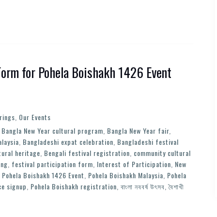
 Form for Pohela Boishakh 1426 Event
rings
,
Our Events
,
Bangla New Year cultural program
,
Bangla New Year fair
,
alaysia
,
Bangladeshi expat celebration
,
Bangladeshi festival
tural heritage
,
Bengali festival registration
,
community cultural
ing
,
festival participation form
,
Interest of Participation
,
New
,
Pohela Boishakh 1426 Event
,
Pohela Boishakh Malaysia
,
Pohela
ce signup
,
Pohela Boishakh registration
,
বাংলা নববর্ষ উৎসব
,
বৈশাখী