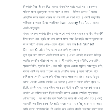
জিমবারান বিচে সী ফুড দিয়ে রাতের খাবার মিস করার মতো নয় । চমৎকার
পরিবেশ সাথে ভ্রাম্যমান গানের গ্রুপ ও থাকে । মিলিয়ন ডলার (!) দামের
রোমান্টিক ডিনার করতে পারেন আপনার সঙ্গী কে সাথে নিয়ে । একটা অতুলনীয়
অভিজ্ঞতা। আমরা ডিনার করেছিলাম Kampoeng Seafood নামের
একটি রেস্টুরেন্টে।
খাবার অসম্ভব মজাদার ছিল। আর ভালো কথা খাবার এর দাম এ কিছু ডিসকাউন্ট
দিতে বললে ওরা ভ্যাট বাদ দেয় অনেক সময়, তাই ডিসকাউন্ট চাইতে ভুলবেন না,
ভাগ্য ভালো থাকলে পেয়েও যেতে পারেন। আর বালি Hai Sunset
Dinner Cruise টাও ভালো তবে একটু ব্যায়বহুল।
নুসা দুআ বলে বালিতে একটি জায়গা আছে । এখান থেকেই সাধারণত বিভিন্ন
ওয়াটার স্পোর্টস পরিচালনা করা হয় । সী ওয়াকিং, স্কুবা ডাইভিং, স্নোর্কেলিং,
প্যারাসেইলিং, ফ্লাইং ফিশ , জেট স্কী, আন্ডার ওয়াটার স্কুটার, আইল্যান্ড হপিং,
বানানা বোট সহ আরো অনেক ধরণের স্পোর্টস আছে । স্কুবা ডাইভিং বাদে
বেশিরভাগ স্পোর্টস এর জন্যই সাঁতার জানার প্রয়োজন নাই। এছাড়া উবুদে
আছে হোয়াট ওয়াটার রাফটিং এর বেবস্থা। তেলাগা ওয়াজা নদীতে প্রায় ১৮
কি.মি. রাফটিং এবং আয়ুঙ নদীতে প্রায় ১৪ কি.মি. রাফটিং এর ব্যবস্থা আছে।
হোটেল এর লৰিতে অথবা স্ট্রিট মার্কেটে অনেক ওয়াটার স্পোর্টস প্যাকেজের
স্টোর আছে । সব জায়গার মতো বিদেশিদের জন্য দাম একটু বেশি রাখে। একটু
দামাদামি করে নিলে ভালো ডিসকাউন্ট পাওয়া যায়। আর কিছু করেন বা না করেন
আমি বলবো প্যারাসেইলিং, সী ওয়াকিং আর ওয়াটার রাফটিং অবশ্যই করতে কারণ