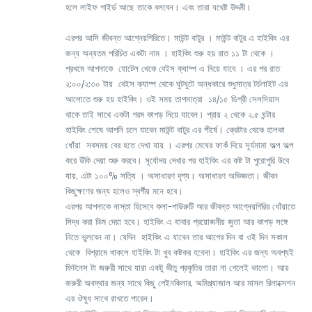
হলে লাইফ গাইর্ড আছে তাকে বলবেন। এবং তারা যথেষ্ট উদ্দমী।
এরপর আসি জীবন্ত আগ্নেয়গিরিতে। মাউন্ট বাটুর । মাউন্ট বাটুর এ হাইকিং এর
জন্য অন্যতম পরিচিত একটা নাম । হাইকিং শুরু হয় রাত ১১ টা থেকে ।
প্রথমে আপনাকে হোটেল থেকে বেইস ক্যাম্প এ নিয়ে যাবে । এর পর রাত
২:০০/২:৩০ টায় বেইস ক্যাম্প থেকে ঘুটঘুটে অন্ধকারে শুধুমাত্র টর্চলাইট এর
আলোতে শুরু হয় হাইকিং। ওই সময় তাপমাত্রা ১৪/১৫ ডিগ্রী সেলসিয়াস
থাকে তাই সাথে একটা গরম কাপড় নিয়ে যাবেন। প্রায় ২ থেকে ২.৫ ঘন্টার
হাইকিং শেষে আপনি চলে যাবেন মাউন্ট বাটুর এর শীর্ষে। ক্রেটার থেকে হালকা
ধোঁয়া সবসময় বের হতে দেখা যায় । এরপর মেঘের ফাকঁ দিয়ে সূর্যমামা অল্প অল্প
করে উঁকি দেয়া শুরু করবে। সূর্যোদয় দেখার পর হাইকিং এর কষ্ট টা পুরোপুরি উবে
যায়, এটা ১০০% সত্যি । অসাধারণ দৃশ্য। অসাধারণ অভিজ্ঞতা। জীবন
কিছুক্ষণের জন্য হলেও স্বর্গীয় মনে হবে।
এরপর আপনাকে নাস্তা হিসেবে কলা-পাউরুটি আর জীবন্ত আগ্নেয়গিরির ধোঁয়াতে
সিদ্ধ করা ডিম দেয়া হবে। হাইকিং এ যাবার প্রয়োজনীয় জুতা আর কাপড় সঙ্গে
নিতে ভুলবেন না। যেদিন হাইকিং এ যাবেন তার আগের দিন বা ওই দিন সকাল
থেকে বিশ্রামে থাকলে হাইকিং টা খুব কষ্টকর হবেনা। হাইকিং এর জন্য অবশ্যই
ফিটনেস টা জরুরী সাথে যারা একটু ভীতু প্রকৃতির তারা না গেলেই ভালো। আর
জরুরী অবস্থার জন্য সাথে কিছু পেইনকিলার, অমিপ্ল্যাজাল আর মাসল রিলাক্সেশন
এর ঔষুধ সাথে রাখতে পারেন।