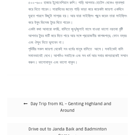
৫০০-৬০০ হাজার ইন্দোনেশিয়ান রুপি। গাড়ি আপনার হোটেল থেকেও ব্যবস্থা
করে নিতে পারেন। সারাদিনের জন্যে গাড়ি ভাড়া করে কয়েকটা জায়গা একদিনে
ঘুরতে পারলে কিছুটা সাশ্রয় হয়। আর যারা সাইক্লিং পছন্দ করেন তারা সাইক্লিং
করে উবুদ ভিলেজ ট্যুর দিতে পারেন।
একটা কথা আবারো বলছি, বালিতে জুন/জুলাই মাসে যাওয়া ভালো নয়তবা বৃষ্টি
আপনার ট্যুর মাটি করে দিতে পারে আর সঙ্গে প্রয়োজনীয় কাগজপত্র, ফোন নম্বর
এবং ঔষুধ নিতে ভুলবেন না।
পৃথিবীর সকল জায়গা থেকেই সব ধর্মের মানুষ বালিতে আসে। সবাইকেই বালি
সমানভাবেই দেখে। আপনিও সবাইকে এবং সব ধর্ম আর সবার কালচারকেই সম্মান
করুন। ভালোবাসুন এবং ভালো থাকুন।
Post navigation
Day Trip from KL – Genting Highland and
Around
Drive out to Janda Baik and Badminton