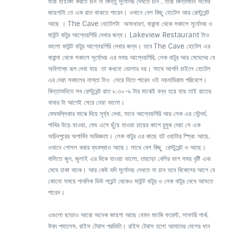
যারা হাইকিং করতে চান না কিন্তু সূর্যোদয় দেখতে চান , তারা কিন্তমানি নামের
জায়গাটা তে এক রাত থাকতে পারেন। ওখানে বেশ কিছু হোটেল আর রেস্টুরেন্ট
আছে । The Cave হোটেলটা অসাধারণ, বারান্দা থেকে সকালে সূর্যোদয় ও
মাউন্ট বাটুর আগ্নেয়গিরি দেখার জন্য। Lakeview Restaurant টাও
ভালো মাউন্ট বাটুর আগ্নেয়গিরি দেখার জন্য। তবে The Cave হোটেল এর
বারান্দা থেকে সকালে সূর্যোদয় এর সময় আগ্নেয়গিরি, লেক বাটুর আর মেঘেদের যে
অবিশাস্য রূপ দেখা যায় তা কখনো ভোলার নয়। সাথে আপনি চাইলে হোটেল
এর দেয়া সকালের নাস্তা টাও সেরে নিতে পারেন ওই নয়নাভিরাম পরিবেশে।
কিন্তামনিতে সব রেস্টুরেন্ট রাত ৮.৩০-৯ টার মাঝেই বন্ধ হয়ে যায় তাই রাতের
খাবার টা আগেই সেরে নেয়া ভালো।
মেঘমল্লিকার মাঝে দিয়ে সূর্য্য দেখা, সাথে আগ্নেয়গিরি আর লেক এর সৌন্দর্য,
পাখির উড়ে যাওয়া, মেঘ এসে ছুঁয়ে যাওয়া চায়ের কাপে চুমুক দেয়া সে এক
অচিনপুরের অপার্থিব অভিজ্ঞতা। লেক বাটুর এর কাছে হট ওয়াটার স্প্রিং আছে,
ওখানে গোসল করার ব্যবস্থাও আছে। সাথে বেশ কিছু রেস্টুরেন্ট ও আছে।
বালিতে জুন, জুলাই এর দিকে যাওয়া ভালো, তাছাড়া বেশির ভাগ সময় বৃষ্টি এবং
মেঘে ঢাকা থাকে। আর কেউ যদি সূর্যোদয় দেখতে না চান তবে বিকেলের আগে যে
কোনো সময়ে পাবলিক ভিউ পয়েন্ট থেকেও মাউন্ট বাটুর ও লেক বাটুর দেখে আসতে
পারেন।
এগুলো ছাড়াও আরো অনেক জায়গা আছে যেমন মাংকি ফরেস্ট, সাফারি পার্ক,
উবুদ প্যালেস, রাইস টেরাস প্রভিতি। রাইস টেরাস হলো আমাদের দেশের ধান