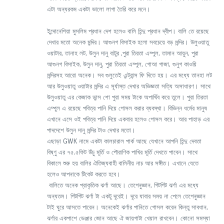
এটা অন্যরকম একটা ভালো লাগা তৈরি করে মনে।
ইন্দোনেশিয়া মুসলিম প্রধান দেশ হলেও বালি হিন্দু প্রধান দ্বীপ। বালি তে রয়েছে
দেখার মতো অনেক মন্দির। আগুনগ বিসাইক হলো সবচেয়ে বড় মন্দির। উলুওয়াতু
ওয়াটার, তানাহ লট, উলুন দানু বাটুর ,পুরা তিরতা এম্পুল, তামান আয়ুন, পুরা
আগুনগ বিসাইক, উলুন দানু, পুরা তিরতা এম্পুল, গোআ গাজা, গুনুগ কাওয়ি
মন্দিরসহ আরো অনেক। সব গুলুতেই এন্ট্রান্স ফি দিতে হয়। এর মধ্যে তানহা লট
আর উলুওয়াতু ওয়াটার মন্দির এ সূর্যাস্ত দেখার অভিজ্ঞতা সত্যি অসাধারণ। সাথে
উলুওয়াতু এর কেজাক ডান্স শো পুরা সময় টাকে অপার্থিব করে তুলে। পুরা তিরতা
এম্পুল এ রয়েছে পবিত্র পানি দিয়ে গোসল করার ব্যবস্থা। বিভিন্ন ধর্মের মানুষ
এখানে এসে ওই পবিত্র পানি দিয়ে একবার হলেও গোসল করে। আর পাহাড় এর
পাদদেশে উলুন দানু মন্দির টাও দেখার মতো।
এছাড়া GWK নামে একটা কালচারাল পার্ক আছে যেখানে আপনি হিন্দু দেবতা
বিষ্ণু এর ৭৫.৫ফিট উঁচু মূর্তি ও পৌরাণিক পাখির মূর্তি দেখতে পাবেন। সাথে
বিকালে শুরু হয় বালির ঐতিজ্যবাহী বালিনীয় নাচ আর সঙ্গীত। এখানে যেতে
হলেও আপনাকে টিকেট করতে হবে।
বালিতে অনেক প্রাকৃতিক ঝর্ণা আছে। তেগেনুজ্ঞান, গিটগিট ঝর্ণা এর মধ্যে
অন্যতম। গিটগিট ঝর্ণা টা একটু দূরেই। দূরে যাবার সময় না পেলে তেগেনুজ্ঞান
টাই ঘুরে আসতে পারেন। অনেকেই ঝর্ণার পানিতে গোসল করেন কিন্তু সাবধান,
ঝর্ণার একপাশে ডেঞ্জার জোন আছে ঐ জায়গাটা খেয়াল রাখবেন। কোনো সমস্যা