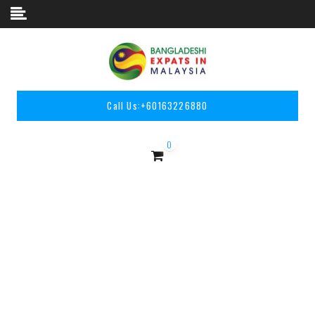
Skip to content
Call Us:
+60163226880
0