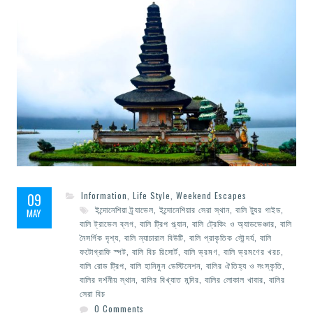
09
Information
,
Life Style
,
Weekend Escapes
ইন্দোনেশিয়া ট্র্যাভেল
,
ইন্দোনেশিয়ার সেরা স্থান
,
বালি ট্যুর গাইড
,
MAY
বালি ট্রাভেল ব্লগ
,
বালি ট্রিপ প্ল্যান
,
বালি ট্রেকিং ও অ্যাডভেঞ্চার
,
বালি
নৈসর্গিক দৃশ্য
,
বালি ন্যাচারাল বিউটি
,
বালি প্রাকৃতিক সৌন্দর্য
,
বালি
ফটোগ্রাফি স্পট
,
বালি বিচ রিসোর্ট
,
বালি ভ্রমণ
,
বালি ভ্রমণের খরচ
,
বালি রোড ট্রিপ
,
বালি হানিমুন ডেস্টিনেশন
,
বালির ঐতিহ্য ও সংস্কৃতি
,
বালির দর্শনীয় স্থান
,
বালির বিখ্যাত মন্দির
,
বালির লোকাল খাবার
,
বালির
সেরা বিচ
0 Comments