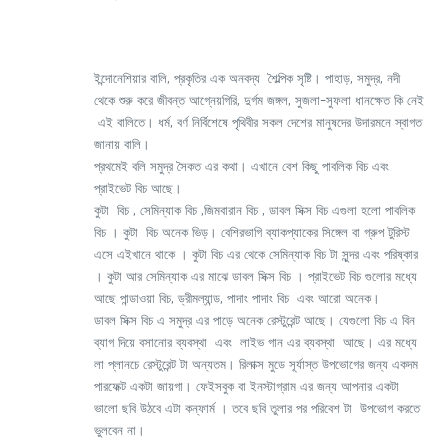
ইন্দোনেশিয়ার বালি, প্রকৃতির এক অনবদ্য শৈল্পিক সৃষ্টি। পাহাড়, সমুদ্র, নদী
থেকে শুরু করে জীবন্ত আগ্নেয়গিরি, দুর্গম জঙ্গল, সুজলা-সুফলা ধানক্ষেত কি নেই
এই বালিতে। ধর্ম, বর্ণ নির্বিশেষে পৃথিবীর সকল দেশের মানুষদের উদারমনে স্বাগত
জানায় বালি।
প্রথমেই বলি সমুদ্র সৈকত এর কথা। এখানে বেশ কিছু পাবলিক বিচ এবং
প্রাইভেট বিচ আছে।
কুটা বিচ , সেমিন্যাক বিচ ,জিমবারান বিচ , ডাবল সিক্স বিচ এগুলা হলো পাবলিক
বিচ । কুটা বিচ অনেক ভিড়। বেশিরভাগি ব্যাকপ্যাকের সিঙ্গেল বা গ্রুপ টুরিস্ট
এসে এইখানে থাকে । কুটা বিচ এর থেকে সেমিন্যাক বিচ টা সুন্দর এবং পরিষ্কার
। কুটা আর সেমিন্যাক এর মাঝে ডাবল সিক্স বিচ । প্রাইভেট বিচ গুলোর মধ্যে
আছে পান্ডাওয়া বিচ, ড্রীমল্যান্ড, পাদাং পাদাং বিচ এবং আরো অনেক।
ডাবল সিক্স বিচ এ সমুদ্র এর পাড়ে অনেক রেস্টুরেন্ট আছে। যেগুলো বিচ এ বিন
ব্যাগ দিয়ে বসানোর ব্যবস্থা এবং লাইভ গান এর ব্যবস্থা আছে। এর মধ্যে
লা প্লানচে রেস্টুরেন্ট টা অন্যতম। রিলাক্স মুডে সূর্যাস্ত উপভোগের জন্য একদম
পারফেক্ট একটা জায়গা। ফেইসবুক বা ইনস্টাগ্রাম এর জন্য আপনার একটা
ভালো ছবি উঠবে এটা কন্ফার্ম । তবে ছবি তুলার পর পরিবেশ টা উপভোগ করতে
ভুলবেন না।