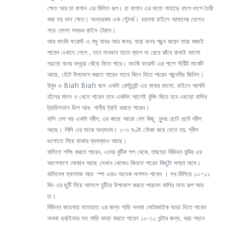
ক্ষেত আর চা বাগান এর মিলিত রূপ। চা বাগান এর মতো পাহাড়ে ধাপে ধাপে তৈরী
করা হয় ধান ক্ষেত। অন্যরকম এক সৌন্দর্য। হয়তবা চাইলে আমাদের দেশেও
গড়ে তোলা সম্ভব রাইস টেরাস।
আর মাংকি ফরেস্ট এ শুধু বানর আর বানর, যারা বানর পছন্দ করেন তারা মজাই
পাবেন এখানে গেলে , তবে সাবধান হাতে ব্যাগ না রেখে কাঁধে রাখাই ভালো
নয়তো বানর বন্ধূরা কেঁড়ে নিতে পারে। মাংকি ফরেস্ট এর পাশে স্ট্রীট মার্কেট
আছে, হেঁটে উপভোগ করতে পারেন সাথে কিনে নিতে পারেন পছন্দনীয় জিনিস।
উবুদ এ Biah Biah বলে একটা রেস্টুরেন্ট এর খাবার ভালো, চাইলে আপনি
হাঁসের মাংস ও খেতে পারেন তবে একদিন আগেই বুকিং দিতে হবে এছাড়া বালির
ট্রাডিশনাল ডিশ আর পানীয় ট্রাই করতে পারেন।
বালি বেশ বড় একটা দ্বীপ, এর কাছে আরো বেশ কিছু সুন্দর ছোট ছোট দ্বীপ
আছে। গিলি এর মাঝে অন্যতম। ২-৩ ঘণ্টা নৌকা করে যেতে হয়. দ্বীপ
গুলোতে গিয়ে থাকার ব্যবস্থাও আছে।
বালিতে শপিং করতে পারেন, এদের বুটিক শপ থেকে, তাছাড়া বিভিন্ন মন্দির এর
আশেপাশে দোকান আছে সেখান থেকেও কিনতে পারেন কিছুটা সস্তা দামে।
বালিনেস ম্যাসাজ আর স্পা এরও অনেক অপশন পাবেন । সব মিলিয়ে ১০~১২
দিন এর ছুটি নিয়ে আসলে চুটিয়ে উপভোগ করতে পারবেন বালির নানা রূপ আর
ঢং।
বিভিন্ন জায়গায় যাতায়াত এর জন্য গাড়ি অথবা মোটরবাইক ভাড়া নিতে পারেন
অথবা ড্রাইভার সহ গাড়ি ভাড়া করতে পারেন ১০-১১ ঘন্টার জন্য, খরচ পড়বে