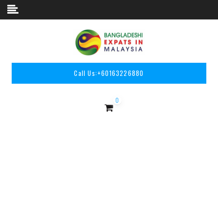
Skip to content
Call Us:
+60163226880
0