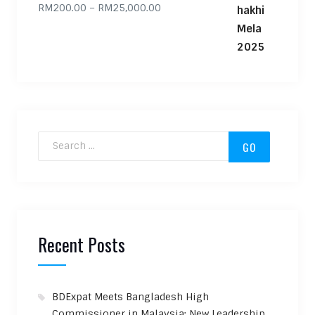
Price range: RM200.00 through
RM
200.00
–
RM
25,000.00
Search for:
Recent Posts
BDExpat Meets Bangladesh High
Commissioner in Malaysia: New Leadership,