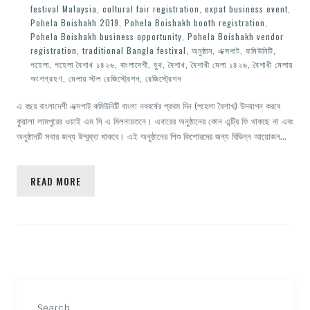
festival Malaysia
,
cultural fair registration
,
expat business event
,
Pohela Boishakh 2019
,
Pohela Boishakh booth registration
,
Pohela Boishakh business opportunity
,
Pohela Boishakh vendor
registration
,
traditional Bangla festival
,
অনুষ্ঠান
,
এক্সপাট
,
কমিউনিটি
,
পহেলা
,
পহেলা বৈশাখ ১৪২৬
,
বাংলাদেশী
,
বুথ
,
বৈশাখ
,
বৈশাখী মেলা ১৪২৬
,
বৈশাখী মেলায়
অংশগ্রহণ
,
মেলায় স্টল রেজিস্ট্রেশন
,
রেজিস্ট্রেশন
এ বছর বাংলাদেশী এক্সপাট কমিউনিটি বাংলা নববর্ষের প্রথম দিন (পহেলা বৈশাখ) উদযাপন করবে
কুয়ালা লামপুরের ওয়াই এম সি এ মিলনায়তনে। এবারের অনুষ্ঠানের কোন এন্ট্রি ফি থাকছে না এবং
অনুষ্ঠানটি সবার জন্য উম্মুক্ত থাকবে। এই অনুষ্ঠানের শিশু কিশোরদের জন্য বিভিন্ন আয়োজন…
READ MORE
Search