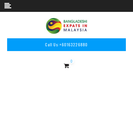
Skip to content
Call Us:
+60163226880
0