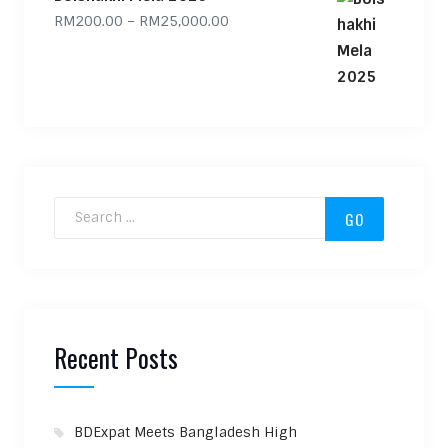
Price range: RM200.00 through
RM
200.00
–
RM
25,000.00
Search for:
Recent Posts
BDExpat Meets Bangladesh High