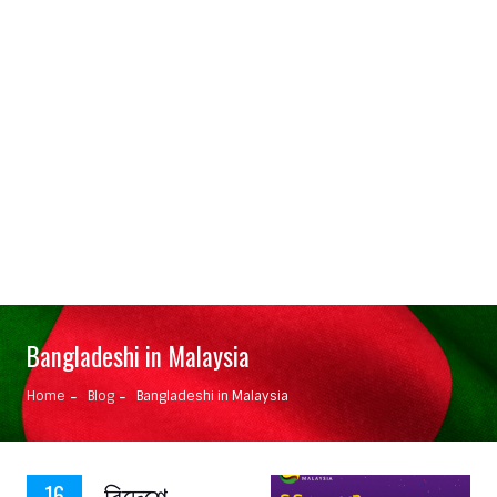
Bangladeshi in Malaysia
Home
Blog
Bangladeshi in Malaysia
বিদেশে
16