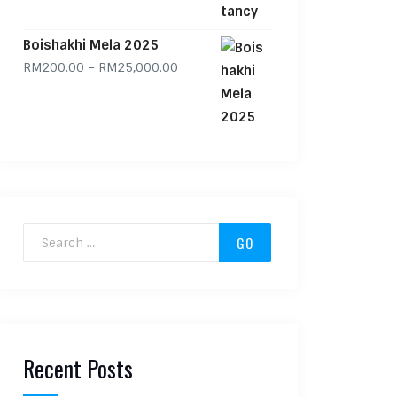
Boishakhi Mela 2025
Price range: RM200.00 through RM
RM
200.00
–
RM
25,000.00
Search for:
Recent Posts