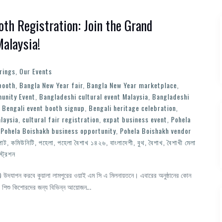
th Registration: Join the Grand
Malaysia!
rings
,
Our Events
booth
,
Bangla New Year fair
,
Bangla New Year marketplace
,
unity Event
,
Bangladeshi cultural event Malaysia
,
Bangladeshi
,
Bengali event booth signup
,
Bengali heritage celebration
,
laysia
,
cultural fair registration
,
expat business event
,
Pohela
,
Pohela Boishakh business opportunity
,
Pohela Boishakh vendor
পাট
,
কমিউনিটি
,
পহেলা
,
পহেলা বৈশাখ ১৪২৬
,
বাংলাদেশী
,
বুথ
,
বৈশাখ
,
বৈশাখী মেলা
্ট্রেশন
াখ) উদযাপন করবে কুয়ালা লামপুরের ওয়াই এম সি এ মিলনায়তনে। এবারের অনুষ্ঠানের কোন
ানের শিশু কিশোরদের জন্য বিভিন্ন আয়োজন…