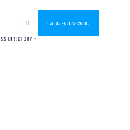
0
Call Us:
+60163226880
ESS DIRECTORY