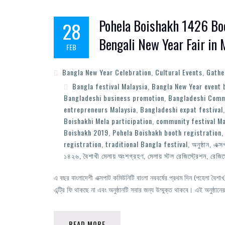
Pohela Boishakh 1426 Boo
28
Bengali New Year Fair in 
FEB
Bangla New Year Celebration
,
Cultural Events
,
Gathe
Bangla festival Malaysia
,
Bangla New Year event 
Bangladeshi business promotion
,
Bangladeshi Comm
entrepreneurs Malaysia
,
Bangladeshi expat festival
Boishakhi Mela participation
,
community festival Ma
Boishakh 2019
,
Pohela Boishakh booth registration
registration
,
traditional Bangla festival
,
অনুষ্ঠান
,
এক্স
১৪২৬
,
বৈশাখী মেলায় অংশগ্রহণ
,
মেলায় স্টল রেজিস্ট্রেশন
,
রেজিস
এ বছর বাংলাদেশী এক্সপাট কমিউনিটি বাংলা নববর্ষের প্রথম দিন (পহেলা বৈশ
এন্ট্রি ফি থাকছে না এবং অনুষ্ঠানটি সবার জন্য উম্মুক্ত থাকবে। এই অনুষ্ঠ
READ MORE