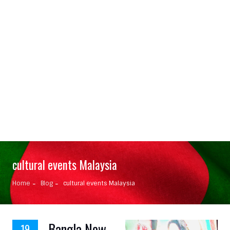
cultural events Malaysia
Home
Blog
cultural events Malaysia
Bangla New
19