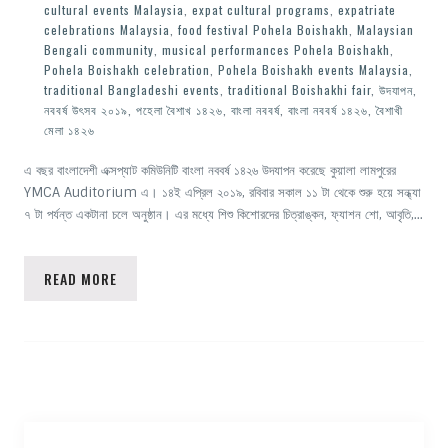
cultural events Malaysia
,
expat cultural programs
,
expatriate
celebrations Malaysia
,
food festival Pohela Boishakh
,
Malaysian
Bengali community
,
musical performances Pohela Boishakh
,
Pohela Boishakh celebration
,
Pohela Boishakh events Malaysia
,
traditional Bangladeshi events
,
traditional Boishakhi fair
,
উদযাপন
,
নববর্ষ উৎসব ২০১৯
,
পহেলা বৈশাখ ১৪২৬
,
বাংলা নববর্ষ
,
বাংলা নববর্ষ ১৪২৬
,
বৈশাখী
মেলা ১৪২৬
এ বছর বাংলাদেশী এক্সপ্যাট কমিউনিটি বাংলা নববর্ষ ১৪২৬ উদযাপন করেছে কুয়ালা লামপুরের
YMCA Auditorium এ। ১৪ই এপ্রিল ২০১৯, রবিবার সকাল ১১ টা থেকে শুরু হয়ে সন্ধ্যা
৭ টা পর্যন্ত একটানা চলে অনুষ্ঠান। এর মধ্যে শিশু কিশোরদের চিত্রাঙ্কন, ফ্যাশন শো, আবৃতি,…
READ MORE