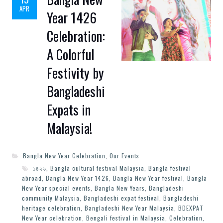
APR
Year 1426
Celebration:
A Colorful
Festivity by
Bangladeshi
Expats in
Malaysia!
Bangla New Year Celebration
,
Our Events
১৪২৬
,
Bangla cultural festival Malaysia
,
Bangla festival
abroad
,
Bangla New Year 1426
,
Bangla New Year festival
,
Bangla
New Year special events
,
Bangla New Years
,
Bangladeshi
community Malaysia
,
Bangladeshi expat festival
,
Bangladeshi
heritage celebration
,
Bangladeshi New Year Malaysia
,
BDEXPAT
New Year celebration
,
Bengali festival in Malaysia
,
Celebration
,