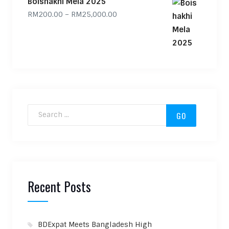
Boishakhi Mela 2025
Price range: RM200.00 through
RM
200.00
–
RM
25,000.00
Search for:
Recent Posts
BDExpat Meets Bangladesh High