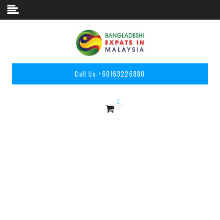
Skip to content
Call Us:
+60163226880
0