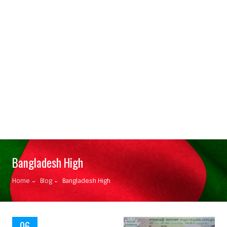
Bangladesh High
Home
Blog
Bangladesh High
06