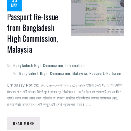
MAY
Passport Re-Issue
from Bangladesh
High Commission,
Malaysia
Bangladesh High Commission
,
Information
Bangladesh High
,
Commission
,
Malaysia
,
Passport
,
Re-Issue
Embassy Notice: ১৯.০১.৬০০.০০৪-৩৩-১১.১৮-৬৯৭ তারিখঃ ১৯/৫/২০২০ইং মেশিন
রিডেবল পাসপোর্ট নবায়ন (রি-ইস্যু) সংক্রান্ত বিজ্ঞপ্তিঃ ১) মেশিন রিডেবল পাসপোর্ট নবায়ন (রি-
ইস্য) করার জন্য কোন তথ্য পরিবর্তন না থাকলে সশরীরে হাইকমিশনে আসার প্রয়োজন নেই,
মালয়েশিয়ার ডাকযোগে (পোষ্ট লাজু) এই সেবা গ্রহন করা যাবে। ২)…
READ MORE