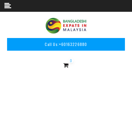
Skip to content
Call Us:
+60163226880
0