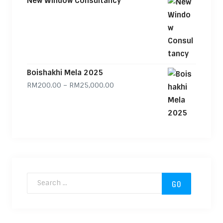
New Window Consultancy
Boishakhi Mela 2025
Price range: RM200.00 through
RM
200.00
–
RM
25,000.00
Search for: