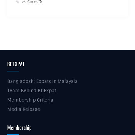
পোস্টাল ভোটিং
BDEXPAT
Bangladeshi Expats In Malaysia
Team Behind BDExpat
Membership Criteria
Media Release
Membership