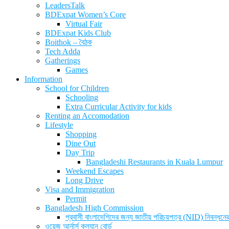
LeadersTalk
BDExpat Women’s Core
Virtual Fair
BDExpat Kids Club
Boithok – বৈঠক
Tech Adda
Gatherings
Games
Information
School for Children
Schooling
Extra Curricular Activity for kids
Renting an Accomodation
Lifestyle
Shopping
Dine Out
Day Trip
Bangladeshi Restaurants in Kuala Lumpur
Weekend Escapes
Long Drive
Visa and Immigration
Permit
Bangladesh High Commission
প্রবাসী বাংলাদেশিদের জন্য জাতীয় পরিচয়পত্র (NID) নিবন্ধনের
ওয়েজ আর্নার্স কল্যান বোর্ড