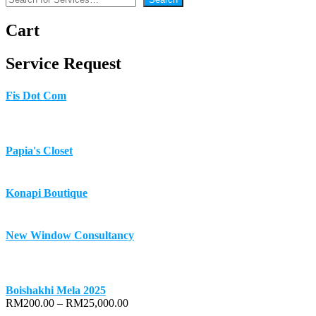
Cart
Service Request
Fis Dot Com
Papia's Closet
Konapi Boutique
New Window Consultancy
Boishakhi Mela 2025
Price
RM
200.00
–
RM
25,000.00
range: