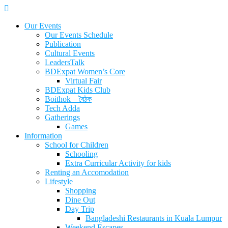
Skip
to
Our Events
content
Our Events Schedule
Publication
Cultural Events
LeadersTalk
BDExpat Women’s Core
Virtual Fair
BDExpat Kids Club
Boithok – বৈঠক
Tech Adda
Gatherings
Games
Information
School for Children
Schooling
Extra Curricular Activity for kids
Renting an Accomodation
Lifestyle
Shopping
Dine Out
Day Trip
Bangladeshi Restaurants in Kuala Lumpur
Weekend Escapes