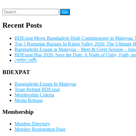
RM200.00
through
Search
RM25,000.00
for:
Recent Posts
BDExpat Meets Bangladesh High Commissioner in Malaysia: N
Top 5 Ramadan Bazaars In Klang Valley 2026: The Ultimate 
Bangladeshi Expats in Malaysia – Meet & Greet Session – Jan
BDExpat Iftar 2026: Save the Date: A Night of Unity, Faith, a
পোস্টাল ভোটিং
BDEXPAT
Bangladeshi Expats In Malaysia
Team Behind BDExpat
Membership Criteria
Media Release
Membership
Member Directory
Member Registration Page