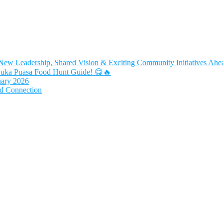
ew Leadership, Shared Vision & Exciting Community Initiatives Ahe
Buka Puasa Food Hunt Guide! 😋🔥
uary 2026
nd Connection