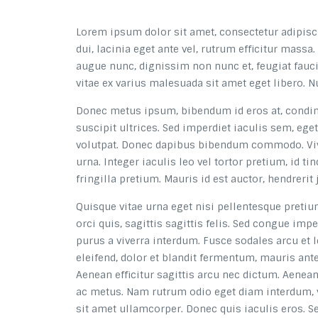
Lorem ipsum dolor sit amet, consectetur adipisci
dui, lacinia eget ante vel, rutrum efficitur mass
augue nunc, dignissim non nunc et, feugiat fauci
vitae ex varius malesuada sit amet eget libero. Nu
Donec metus ipsum, bibendum id eros at, condim
suscipit ultrices. Sed imperdiet iaculis sem, eg
volutpat. Donec dapibus bibendum commodo. Vivam
urna. Integer iaculis leo vel tortor pretium, id t
fringilla pretium. Mauris id est auctor, hendrerit 
Quisque vitae urna eget nisi pellentesque pretiu
orci quis, sagittis sagittis felis. Sed congue 
purus a viverra interdum. Fusce sodales arcu et 
eleifend, dolor et blandit fermentum, mauris ant
Aenean efficitur sagittis arcu nec dictum. Aenea
ac metus. Nam rutrum odio eget diam interdum, v
sit amet ullamcorper. Donec quis iaculis eros. Se