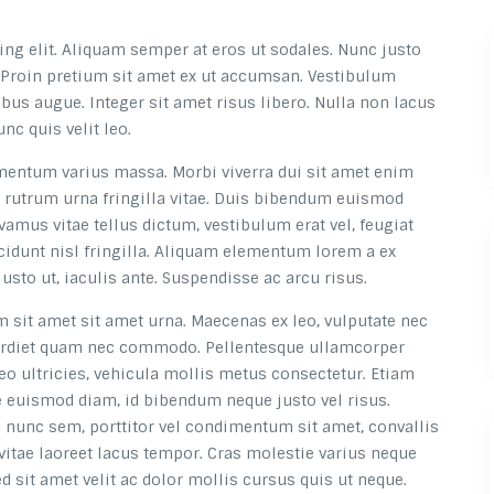
ng elit. Aliquam semper at eros ut sodales. Nunc justo
a. Proin pretium sit amet ex ut accumsan. Vestibulum
bus augue. Integer sit amet risus libero. Nulla non lacus
nc quis velit leo.
entum varius massa. Morbi viverra dui sit amet enim
et rutrum urna fringilla vitae. Duis bibendum euismod
us vitae tellus dictum, vestibulum erat vel, feugiat
incidunt nisl fringilla. Aliquam elementum lorem a ex
justo ut, iaculis ante. Suspendisse ac arcu risus.
m sit amet sit amet urna. Maecenas ex leo, vulputate nec
imperdiet quam nec commodo. Pellentesque ullamcorper
leo ultricies, vehicula mollis metus consectetur. Etiam
e euismod diam, id bibendum neque justo vel risus.
n nunc sem, porttitor vel condimentum sit amet, convallis
itae laoreet lacus tempor. Cras molestie varius neque
d sit amet velit ac dolor mollis cursus quis ut neque.