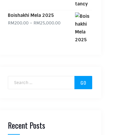
Boishakhi Mela 2025
Price range: RM200.00 through RM
RM
200.00
–
RM
25,000.00
Search for:
Recent Posts