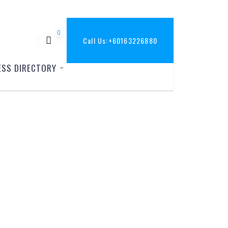
0
Call Us:
+60163226880
ESS DIRECTORY