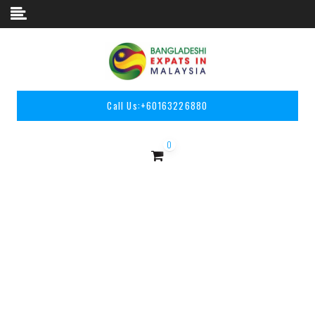
Skip to content
Call Us:
+60163226880
0