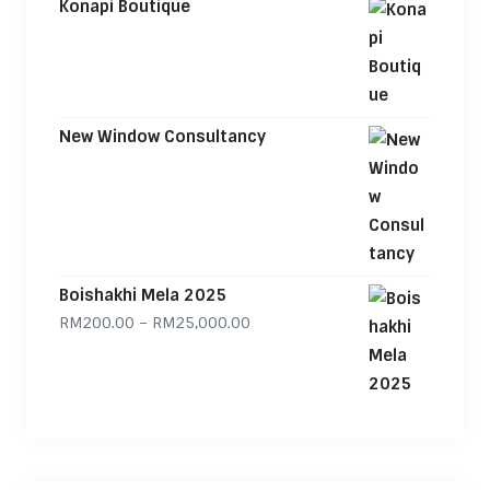
Konapi Boutique
New Window Consultancy
Boishakhi Mela 2025
Price range: RM200.00 through
RM
200.00
–
RM
25,000.00