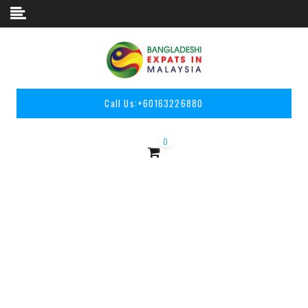
Skip to content
Call Us:
+60163226880
0