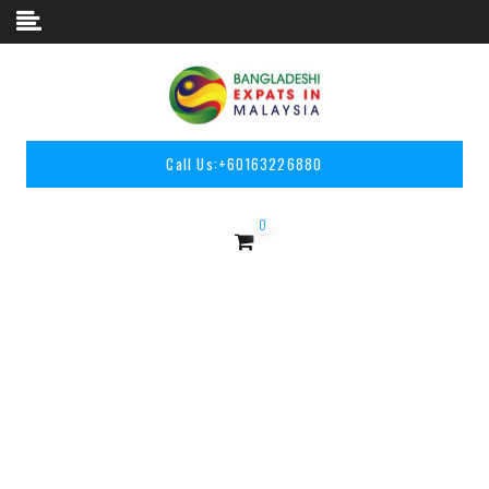
Skip to content
Call Us:
+60163226880
0