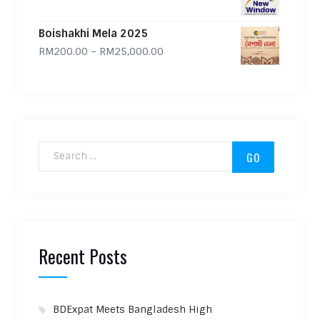
Boishakhi Mela 2025
Price range: RM200.00 through
RM
200.00
–
RM
25,000.00
Search for:
Recent Posts
BDExpat Meets Bangladesh High