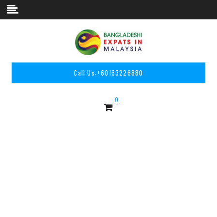
Skip to content
Call Us:
+60163226880
0