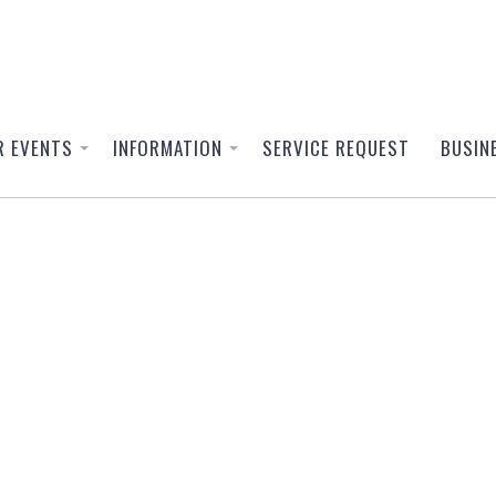
R EVENTS
INFORMATION
SERVICE REQUEST
BUSIN
425 Event / পহেলা বৈশাখের অনুষ্ঠান
 Boishak 1425 Event / পহেলা বৈশাখের অনুষ্ঠানে বুথ নেয়া