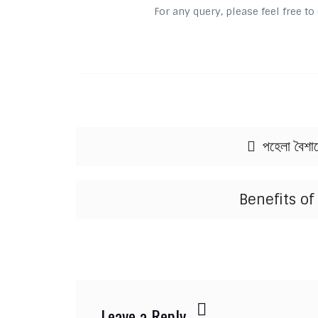
For any query, please feel free t
Post navigation
পহেলা বৈশাখ
Benefits of
Leave a Reply