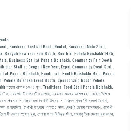
vents
vent
,
Baishakhi Festival Booth Rental
,
Baishakhi Mela Stall
,
ia
,
Bengali New Year Fair Booth
,
Booth at Pohela Boishakh 1425
,
Mela
,
Business Stall at Pohela Boishakh
,
Community Fair Booth
hibition Stall at Bengali New Year
,
Expat Community Event Stall
,
all at Pohela Boishakh
,
Handicraft Booth Baishakhi Mela
,
Pohela
n
,
Pohela Boishakh Event Booth
,
Sponsorship Booth Pohela
kh পহেলা বৈশাখ ১৪২৫ বুথ
,
Traditional Food Stall Pohela Boishakh
,
ট স্টল
,
নববর্ষের উৎসবে স্টল নেওয়া
,
নববর্ষের মেলায় অংশগ্রহণ
,
পহেলা বৈশাখ
ব্যবসা প্রসার
,
বাণিজ্য মেলা বৈশাখী উৎসব
,
বাণিজ্যিক প্রদর্শনী পহেলা বৈশাখ
,
মেলা মালয়েশিয়া
,
বৈশাখী উৎসবে খাবারের স্টল
,
বৈশাখী মেলায় অংশগ্রহণ
,
বৈশাখী
,
বৈশাখী মেলায় স্পন্সর বুথ
,
মেলায় পণ্য বিক্রির স্টল
,
সাংস্কৃতিক মেলায় বুথ ভাড়া
,