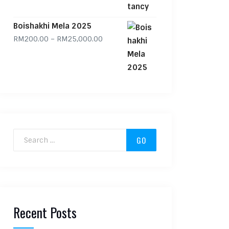
Boishakhi Mela 2025
Price range: RM200.00 through RM
RM
200.00
–
RM
25,000.00
Search for:
Recent Posts