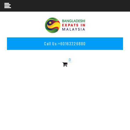
Skip to content
Call Us:
+60163226880
0